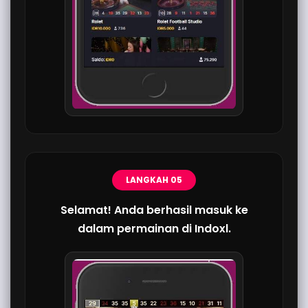
LANGKAH 05
Selamat! Anda berhasil masuk ke
dalam permainan di Indoxl.