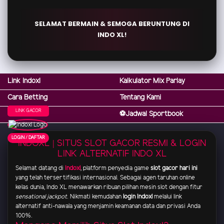
SELAMAT BERMAIN & SEMOGA BERUNTUNG DI
INDO XL!
Link Indoxl
Kalkulator Mix Parlay
Cara Betting
Tentang Kami
LINK GACOR
🔥 RTP LIVE
⚽️Jadwal Sportbook
LOGIN / DAFTAR
INDOXL | SITUS SLOT GACOR RESMI & LOGIN
LINK ALTERNATIF INDO XL
Selamat datang di
Indoxl
, platform penyedia game
slot gacor hari ini
yang telah tersertifikasi internasional. Sebagai agen taruhan online
kelas dunia, Indo XL menawarkan ribuan pilihan mesin slot dengan fitur
sensational jackpot
. Nikmati kemudahan
login Indoxl
melalui link
alternatif anti-nawala yang menjamin keamanan data dan privasi Anda
100%.