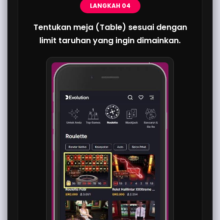
LANGKAH 04
Tentukan meja (Table) sesuai dengan
limit taruhan yang ingin dimainkan.