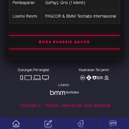
Pembayaran
GoPay), Qris (1 Menit)
Lisensi Resmi
PAGCOR & BMM Testlabs Internasional
BUKA RAHASIA GACOR
Dukungan Perangkat :
Keamanan Terjamin :
Lisensi :
Copyright © - INDOXL. Seluruh hak cipta dilindungi